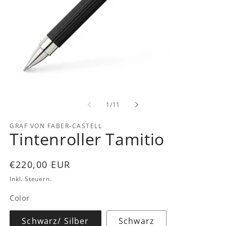
Medien
Me
1
2
in
in
von
1
/
11
Modal
Mo
öffnen
öf
GRAF VON FABER-CASTELL
Tintenroller Tamitio
Normaler
€220,00 EUR
Preis
Inkl. Steuern.
Color
Schwarz/ Silber
Schwarz