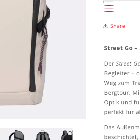
Creme
Blue
Pink
Olive
Green
Share
Street Go – 
Der
Street G
Begleiter –
Weg zum Trai
Bergtour. Mi
Optik und fu
perfekt für a
Das Außenma
beschichtet,